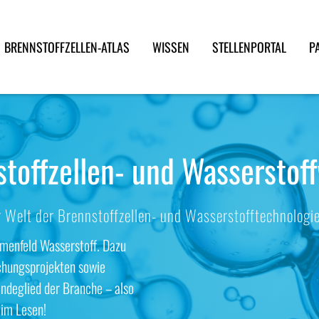
BRENNSTOFFZELLEN-ATLAS
WISSEN
STELLENPORTAL
P
stoffzellen- und Wasserstof
 Welt der Brennstoffzellen- und Wasserstofftechnologi
emenfeld Wasserstoff. Dazu
chungsprojekten sowie
ndeglied der Branche – also
eim Lesen!